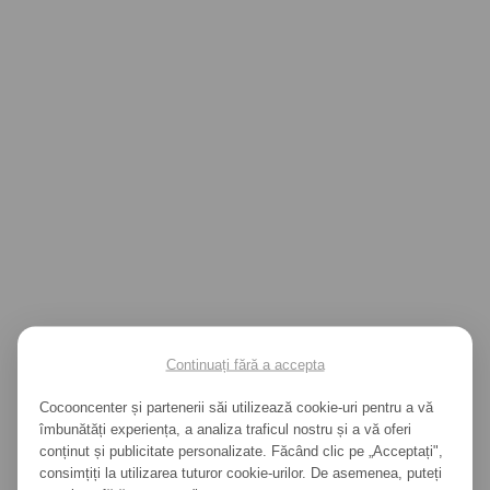
Continuați fără a accepta
500
Cocooncenter și partenerii săi utilizează cookie-uri pentru a vă
îmbunătăți experiența, a analiza traficul nostru și a vă oferi
conținut și publicitate personalizate. Făcând clic pe „Acceptați",
consimțiți la utilizarea tuturor cookie-urilor. De asemenea, puteți