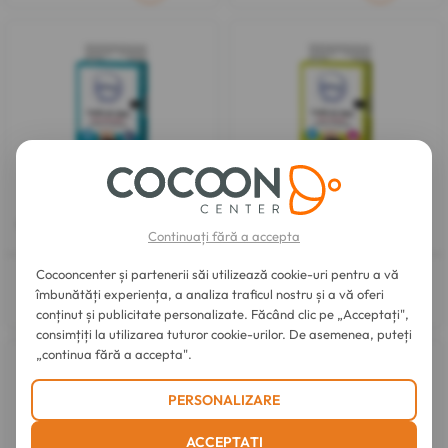
Intimy
Intimy
Care Chiloți pentru Menstruație
Chilot pentru menstruație Flux
Continuați fără a accepta
Flux Abundent
Mediu Intimy Care
2 mărimi disponibile
2 mărimi disponibile
Cocooncenter și partenerii săi utilizează cookie-uri pentru a vă
îmbunătăți experiența, a analiza traficul nostru și a vă oferi
163,20 lei
156,67 lei
conținut și publicitate personalizate. Făcând clic pe „Acceptați",
consimțiți la utilizarea tuturor cookie-urilor. De asemenea, puteți
„continua fără a accepta".
PERSONALIZARE
ACCEPTAȚI