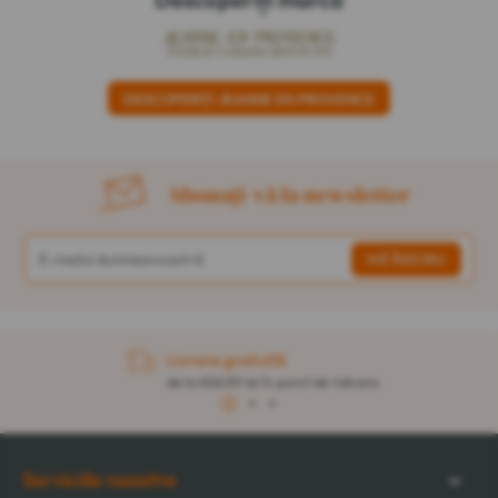
DESCOPERIȚI JEANNE EN PROVENCE
Abonați-vă la newsletter
Livrare gratuită
de la 606,90 lei în punct de ridicare
1
2
3
Serviciile noastre