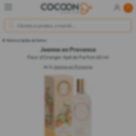
Parfumuri tip Eau de Parfum
Jeanne en Provence
Fleur d'Oranger Apă de Parfum 60 ml
de la
Jeanne en Provence