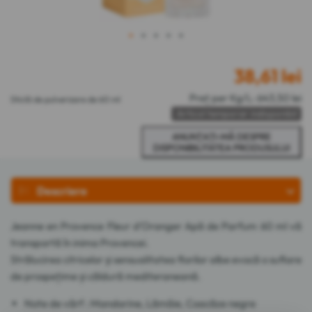
1
2
3
4
5
38,61
lei
Preț per Kg/L: 643,50 lei
Sticlă de pulverizare de 60 ml
Articol temporar indisponibil
Descriere
Jeanne en Provence Fleur d'Oranger Apă de Parfum 60 ml vă
transportă în inima Provencei.
Strălucirea citricelor și sensualitatea florilor albe evocă o suflare
de prospețime și căldură mediteraneană.
Note de vârf : Mandarine, Lămâie, Coacăze negre