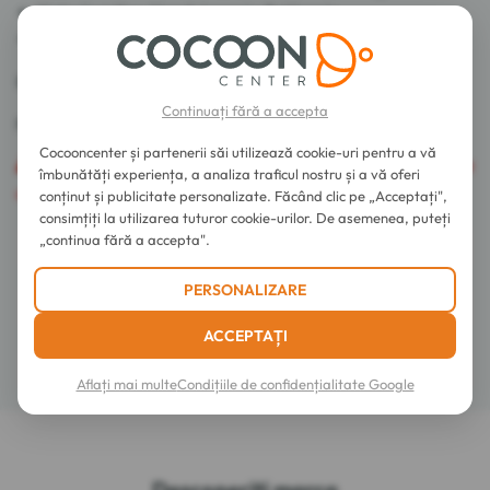
Note de mijloc : Neroli, Iasomie, Petitgrain
Note de bază : Mosc.
85% din ingrediente sunt de origine naturală.
Continuați fără a accepta
Fabricat în Franța.
Cocooncenter și partenerii săi utilizează cookie-uri pentru a vă
Atenție
: Acest produs este inflamabil, nu poate fi expediat
îmbunătăți experiența, a analiza traficul nostru și a vă oferi
cu toți transportatorii noștri.
conținut și publicitate personalizate. Făcând clic pe „Acceptați",
consimțiți la utilizarea tuturor cookie-urilor. De asemenea, puteți
„continua fără a accepta".
Sfaturi de utilizare
PERSONALIZARE
Compoziție
ACCEPTAȚI
Detalii
Aflați mai multe
Condițiile de confidențialitate Google
Descoperiți marca